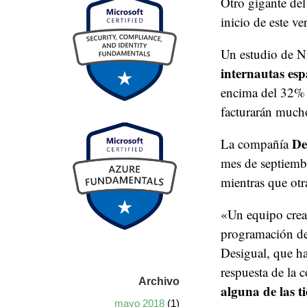
Otro gigante del
inicio de este v
Un estudio de N
internautas es
encima del 32% q
facturarán much
De
La compañía
mes de septiembr
mientras que ot
«Un equipo creat
programación del
Desigual, que ha
respuesta de la 
Archivo
alguna de las t
mayo 2018
(1)