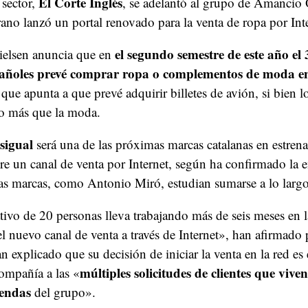
El Corte Inglés
 sector,
, se adelantó al grupo de Amancio 
erano lanzó un portal renovado para la venta de ropa por Int
el segundo semestre de este año el
ielsen anuncia que en
pañoles prevé comprar ropa o complementos de moda e
ue apunta a que prevé adquirir billetes de avión, si bien lo
o más que la moda.
sigual
será una de las próximas marcas catalanas en estren
e un canal de venta por Internet, según ha confirmado la 
ras marcas, como Antonio Miró, estudian sumarse a lo larg
ivo de 20 personas lleva trabajando más de seis meses en l
 nuevo canal de venta a través de Internet», han afirmado 
n explicado que su decisión de iniciar la venta en la red es
múltiples solicitudes de clientes que viven
compañía a las «
iendas
del grupo».