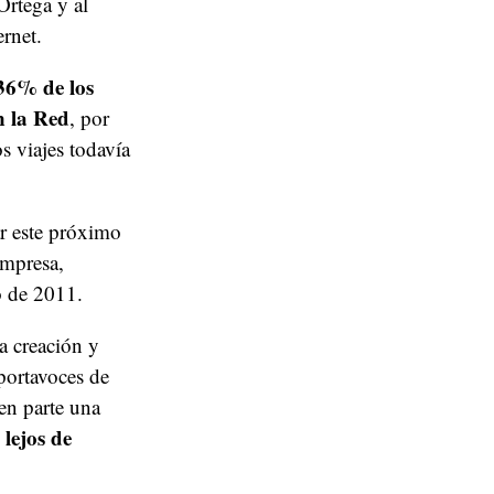
Ortega y al
ernet.
 36% de los
n la Red
, por
s viajes todavía
ar este próximo
empresa,
o de 2011.
a creación y
portavoces de
 en parte una
 lejos de