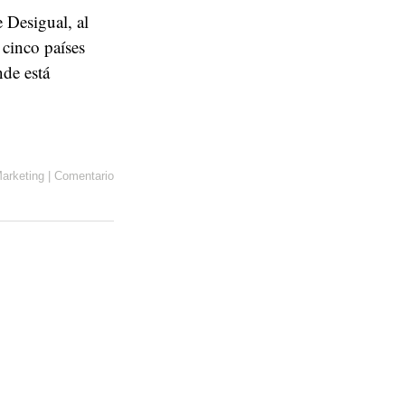
 Desigual, al
 cinco países
nde está
arketing
|
Comentario